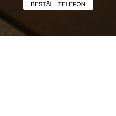
BESTÄLL TELEFON
OM OSS
En kulinarisk upplevelse för mage och själ.

Bästa sushi i Dalarna har varit känd för sin 
prisvärda sushi i toppklass. Vi kombinerar 
utvalda nordiska råvaror med välkända 
japanska maträtter. Vår meny bygger på 
sushi och asiatiska varmrätter med kreativa 
smakkombinationer. Färska råvaror och 